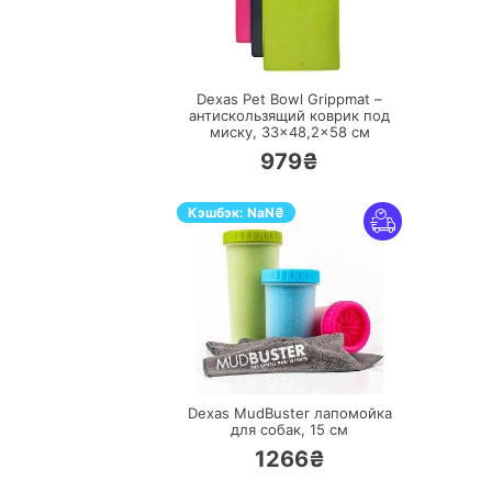
ПЕРЕЙТИ
Dexas Pet Bowl Grippmat –
антискользящий коврик под
миску, 33×48,2×58 см
979₴
Кэшбэк:
NaN
₴
ПЕРЕЙТИ
Dexas MudBuster лапомойка
для собак, 15 см
1266₴