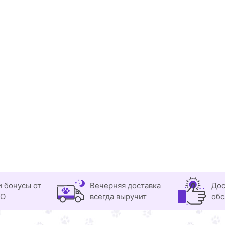
и бонусы от
Вечерняя доставка
Дос
OO
всегда выручит
обс