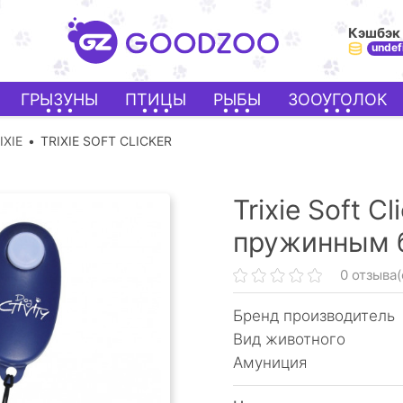
Кэшбэк
undef
ГРЫЗУНЫ
ПТИЦЫ
РЫБЫ
ЗООУГОЛОК
IXIE
TRIXIE SOFT CLICKER
Trixie Soft C
пружинным б
0 отзыва(
Бренд производитель
Вид животного
Амуниция