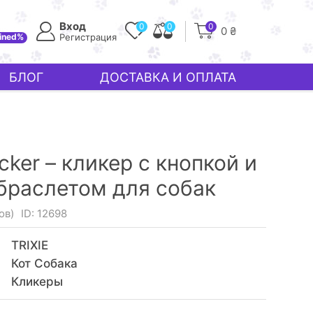
Вход
0
0
0
0 ₴
ined%
Регистрация
БЛОГ
ДОСТАВКА И ОПЛАТА
licker – кликер с кнопкой и
раслетом для собак
ов)
ID: 12698
TRIXIE
Кот Собака
Кликеры