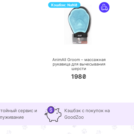
Кэшбэк:
NaN
₴
ПЕРЕЙТИ
AnimAll Groom – массажная
рукавица для вычесывания
шерсти
198₴
тойный сервис и
Кэшбэк с покупок на
луживание
GoodZoo