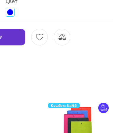
цвет
У
Кэшбэк:
NaN
₴