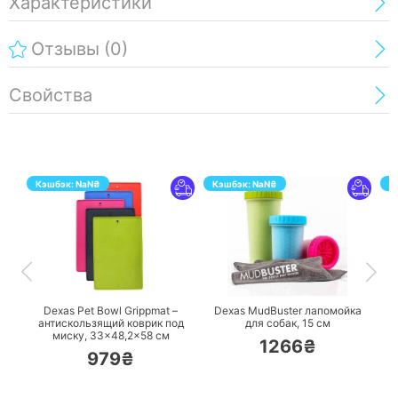
Характеристики
Отзывы
(0)
Свойства
Кэшбэк:
NaN
₴
Кэшбэк:
NaN
₴
К
ПЕРЕЙТИ
ПЕРЕЙТИ
Dexas Pet Bowl Grippmat –
Dexas MudBuster лапомойка
A
антискользящий коврик под
для собак, 15 см
р
миску, 33×48,2×58 см
1266₴
979₴