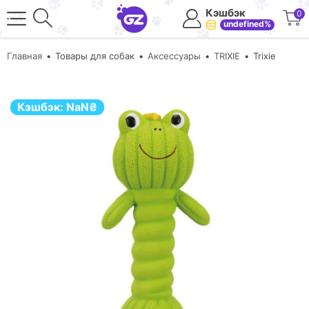
Кэшбэк
0
undefined%
Главная
Товары для собак
Аксессуары
TRIXIE
Trixie
Кэшбэк:
NaN
₴