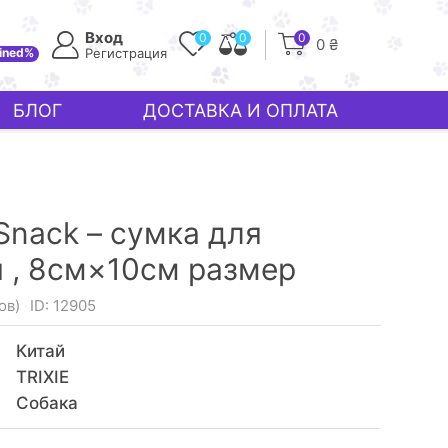
Вход
0
0
0
0 ₴
ined%
Регистрация
БЛОГ
ДОСТАВКА И ОПЛАТА
 Snack – сумка для
 ,
8см×10см размер
ов)
ID: 12905
Китай
TRIXIE
Собака