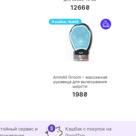
1266₴
Кэшбэк:
NaN
₴
ПЕРЕЙТИ
AnimAll Groom – массажная
рукавица для вычесывания
шерсти
198₴
тойный сервис и
Кэшбэк с покупок на
луживание
GoodZoo