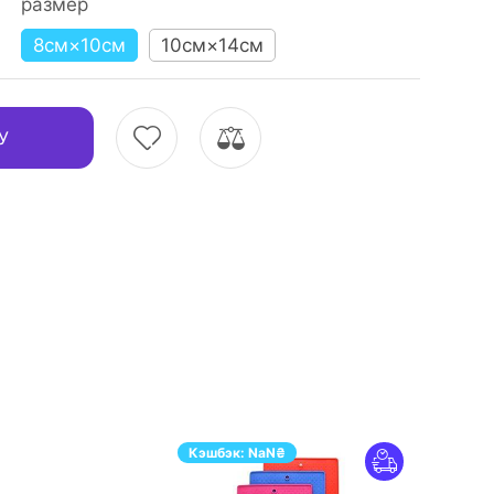
размер
8см×10см
10см×14см
У
Кэшбэк:
NaN
₴