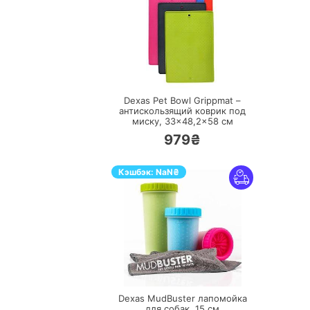
ПЕРЕЙТИ
Dexas Pet Bowl Grippmat –
антискользящий коврик под
миску, 33×48,2×58 см
979₴
Кэшбэк:
NaN
₴
ПЕРЕЙТИ
Dexas MudBuster лапомойка
для собак, 15 см