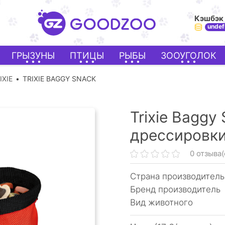
Кэшбэк
undef
ГРЫЗУНЫ
ПТИЦЫ
РЫБЫ
ЗООУГОЛОК
IXIE
TRIXIE BAGGY SNACK
Trixie Baggy
дрессировки
0 отзыва(
Страна производитель
Бренд производитель
Вид животного