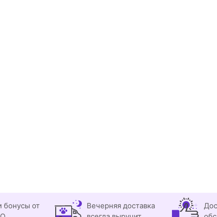
и бонусы от
Вечерняя доставка
Дос
OO
всегда выручит
обс