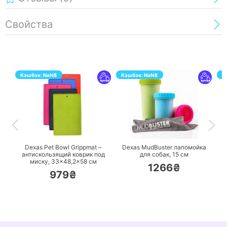
Свойства
Кэшбэк:
NaN
₴
Кэшбэк:
NaN
₴
К
ПЕРЕЙТИ
ПЕРЕЙТИ
Dexas Pet Bowl Grippmat –
Dexas MudBuster лапомойка
A
антискользящий коврик под
для собак, 15 см
р
миску, 33×48,2×58 см
1266₴
979₴