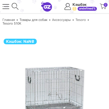
Кэшбэк
0
undefined%
Главная
Товары для собак
Аксессуары
Tesoro
Tesoro 510К
Кэшбэк:
NaN
₴