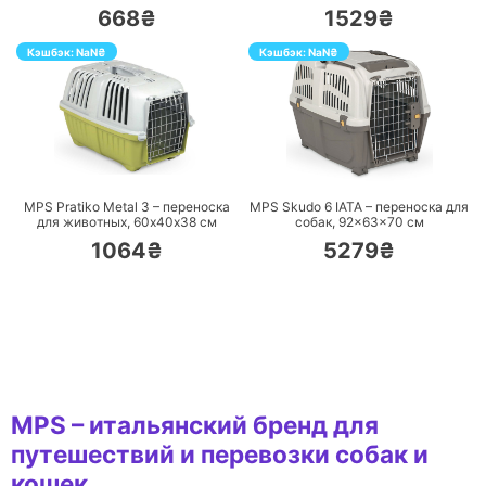
668₴
1529₴
Кэшбэк:
NaN
₴
Кэшбэк:
NaN
₴
ПЕРЕЙТИ
ПЕРЕЙТИ
MPS Pratiko Metal 3 – переноска
MPS Skudo 6 IATA – переноска для
для животных, 60х40х38 см
собак, 92×63×70 см
1064₴
5279₴
MPS – итальянский бренд для
путешествий и перевозки собак и
кошек