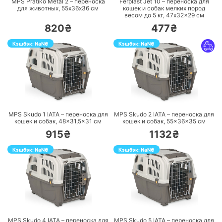
MPS Pratiko Metal 2 – переноска
Ferplast Jet 10 – переноска для
для животных, 55х36х36 см
кошек и собак мелких пород
весом до 5 кг, 47x32x29 см
820₴
477₴
Кэшбэк:
NaN
₴
Кэшбэк:
NaN
₴
ПЕРЕЙТИ
ПЕРЕЙТИ
MPS Skudo 1 IATA – переноска для
MPS Skudo 2 IATA – переноска для
кошек и собак, 48×31,5×31 см
кошек и собак, 55×36×35 см
915₴
1132₴
Кэшбэк:
NaN
₴
Кэшбэк:
NaN
₴
ПЕРЕЙТИ
ПЕРЕЙТИ
MPS Skudo 4 IATA – переноска для
MPS Skudo 5 IATA – переноска для