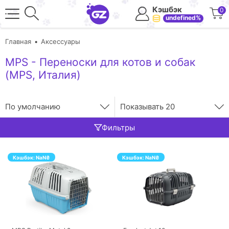
Кэшбэк
0
undefined%
Главная
Аксессуары
MPS - Переноски для котов и собак
(MPS, Италия)
По умолчанию
Показывать
20
Фильтры
Кэшбэк:
NaN
₴
Кэшбэк:
NaN
₴
ПЕРЕЙТИ
ПЕРЕЙТИ