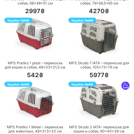
собак, 68×48×51 см
собак, 79×58,5×65 см
2997₴
4270₴
Кэшбэк:
NaN
₴
Кэшбэк:
NaN
₴
ПЕРЕЙТИ
ПЕРЕЙТИ
MPS Pratiko 1 plast – переноска
MPS Skudo 7 IATA – переноска для
для кошек и собак, 48×33×31,5 см
собак, 105×73×76 cм
542₴
5977₴
Кэшбэк:
NaN
₴
Кэшбэк:
NaN
₴
ПЕРЕЙТИ
ПЕРЕЙТИ
MPS Pratiko 1 Metal – переноска
MPS Skudo 3 IATA– переноска для
для животных, 48×31.5×33 см
кошек и собак, 60×40×39 см