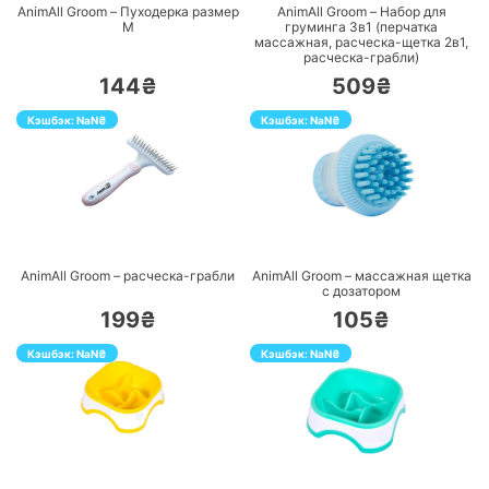
AnimAll Groom – Пуходерка размер
AnimAll Groom – Набор для
М
груминга 3в1 (перчатка
массажная, расческа-щетка 2в1,
расческа-грабли)
144₴
509₴
Кэшбэк:
NaN
₴
Кэшбэк:
NaN
₴
ПЕРЕЙТИ
ПЕРЕЙТИ
AnimAll Groom – расческа-грабли
AnimAll Groom – массажная щетка
с дозатором
199₴
105₴
Кэшбэк:
NaN
₴
Кэшбэк:
NaN
₴
ПЕРЕЙТИ
ПЕРЕЙТИ