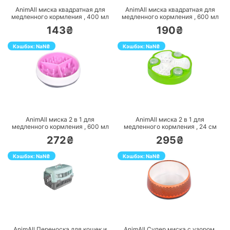
AnimAll миска квадратная для
AnimAll миска квадратная для
медленного кормления ,
400
мл
медленного кормления ,
600
мл
143₴
190₴
Кэшбэк:
NaN
₴
Кэшбэк:
NaN
₴
ПЕРЕЙТИ
ПЕРЕЙТИ
AnimAll миска 2 в 1 для
AnimAll миска 2 в 1 для
медленного кормления ,
600
мл
медленного кормления ,
24
см
272₴
295₴
Кэшбэк:
NaN
₴
Кэшбэк:
NaN
₴
ПЕРЕЙТИ
ПЕРЕЙТИ
AnimAll Переноска для кошек и
AnimAll Супер миска с узором,