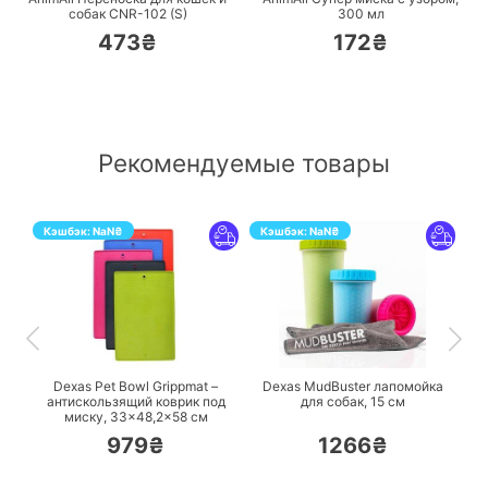
собак CNR-102 (S)
300 мл
473₴
172₴
Рекомендуемые товары
Кэшбэк:
NaN
₴
Кэшбэк:
NaN
₴
ПЕРЕЙТИ
ПЕРЕЙТИ
Dexas Pet Bowl Grippmat –
Dexas MudBuster лапомойка
антискользящий коврик под
для собак, 15 см
миску, 33×48,2×58 см
979₴
1266₴