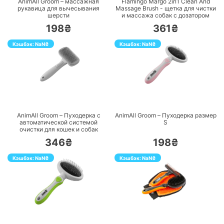
AnimAll Groom – массажная
Flamingo Margo 2in1 Clean And
рукавица для вычесывания
Massage Brush - щетка для чистки
шерсти
и массажа собак с дозатором
198₴
361₴
Кэшбэк:
NaN
₴
Кэшбэк:
NaN
₴
ПЕРЕЙТИ
ПЕРЕЙТИ
AnimAll Groom – Пуходерка с
AnimAll Groom – Пуходерка размер
автоматической системой
S
очистки для кошек и собак
346₴
198₴
Кэшбэк:
NaN
₴
Кэшбэк:
NaN
₴
ПЕРЕЙТИ
ПЕРЕЙТИ