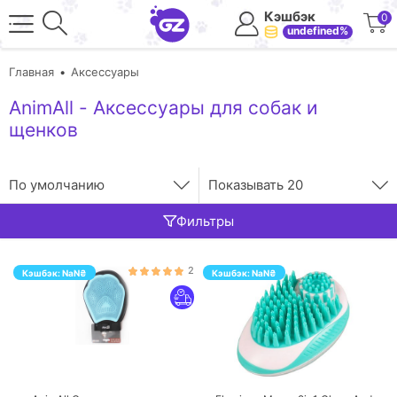
Кэшбэк
0
undefined%
Главная
Аксессуары
AnimAll - Аксессуары для собак и
щенков
По умолчанию
Показывать
20
Фильтры
2
Кэшбэк:
NaN
₴
Кэшбэк:
NaN
₴
ПЕРЕЙТИ
ПЕРЕЙТИ