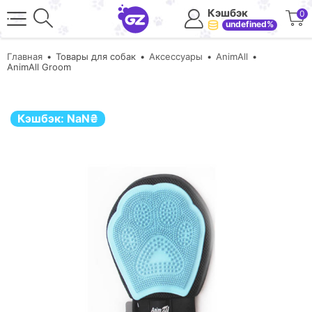
Кэшбэк
0
undefined%
Главная
Товары для собак
Аксессуары
AnimAll
AnimAll Groom
Кэшбэк:
NaN
₴