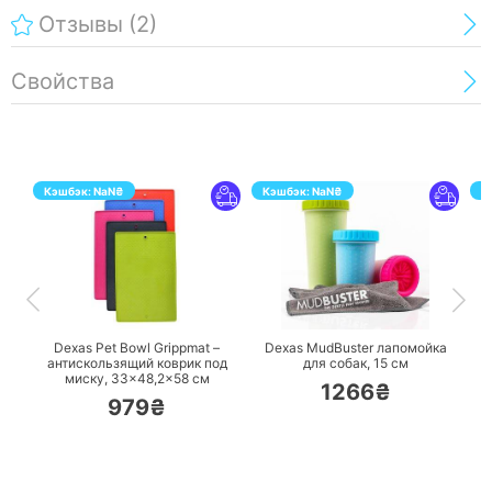
Отзывы
(2)
Свойства
Кэшбэк:
NaN
₴
Кэшбэк:
NaN
₴
К
ПЕРЕЙТИ
ПЕРЕЙТИ
Dexas Pet Bowl Grippmat –
Dexas MudBuster лапомойка
A
антискользящий коврик под
для собак, 15 см
р
миску, 33×48,2×58 см
1266₴
979₴