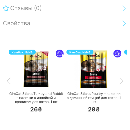
Отзывы
(0)
Свойства
Кэшбэк:
NaN
₴
Кэшбэк:
NaN
₴
К
ПЕРЕЙТИ
ПЕРЕЙТИ
GimCat Sticks Turkey and Rabbit
GimCat Sticks Poultry – палочки
G
– палочки с индейкой и
с домашней птицей для котов,
1
п
кроликом для котов,
1 шт
шт
26₴
29₴