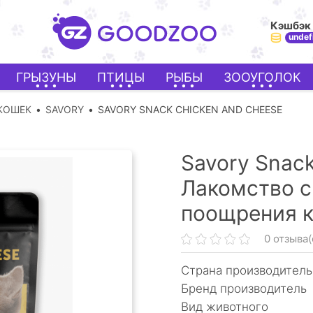
Кэшбэк
undef
ГРЫЗУНЫ
ПТИЦЫ
РЫБЫ
ЗООУГОЛОК
КОШЕК
SAVORY
SAVORY SNACK CHICKEN AND CHEESE
Savory Snack
Лакомство с
поощрения к
0 отзыва(
Страна производитель
Бренд производитель
Вид животного