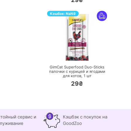
29₴
Кэшбэк:
NaN
₴
ПЕРЕЙТИ
GimCat Superfood Duo-Sticks
палочки с курицей и ягодами
для котов,
1 шт
29₴
тойный сервис и
Кэшбэк с покупок на
луживание
GoodZoo