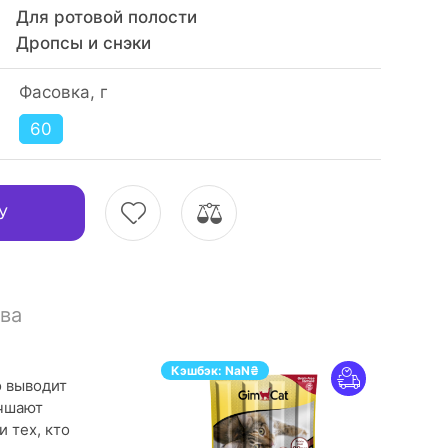
Для ротовой полости
Дропсы и снэки
Фасовка, г
60
У
ва
Кэшбэк:
NaN
₴
о выводит
учшают
 тех, кто