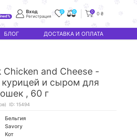
Вход
0
0
0
0 ₴
ined%
Регистрация
БЛОГ
ДОСТАВКА И ОПЛАТА
 Chicken and Cheese -
 курицей и сыром для
ошек ,
60 г
ов)
ID: 15494
Бельгия
Savory
Кот