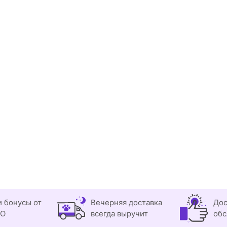
и бонусы от
Вечерняя доставка
Дос
OO
всегда выручит
обс