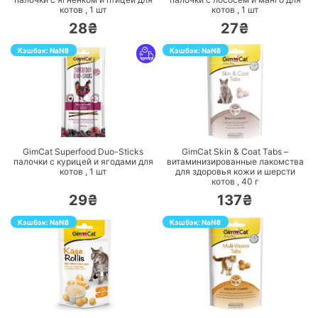
котов ,
1
шт
котов ,
1
шт
28₴
27₴
Кэшбэк:
NaN
₴
Кэшбэк:
NaN
₴
ПЕРЕЙТИ
ПЕРЕЙТИ
GimCat Superfood Duo-Sticks
GimCat Skin & Coat Tabs –
палочки с курицей и ягодами для
витаминизированные лакомства
котов ,
1
шт
для здоровья кожи и шерсти
котов ,
40
г
29₴
137₴
Кэшбэк:
NaN
₴
Кэшбэк:
NaN
₴
ПЕРЕЙТИ
ПЕРЕЙТИ