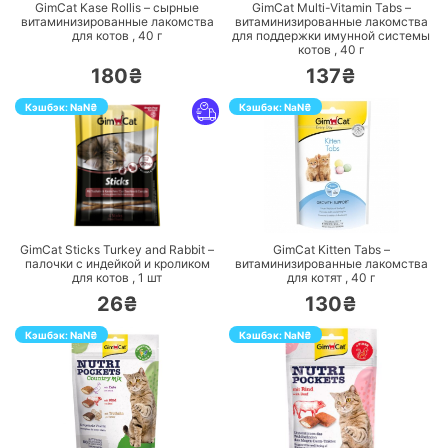
GimCat Kase Rollis – сырные
GimCat Multi-Vitamin Tabs –
витаминизированные лакомства
витаминизированные лакомства
для котов ,
40
г
для поддержки имунной системы
котов ,
40
г
180₴
137₴
Кэшбэк:
NaN
₴
Кэшбэк:
NaN
₴
ПЕРЕЙТИ
ПЕРЕЙТИ
GimCat Sticks Turkey and Rabbit –
GimCat Kitten Tabs –
палочки с индейкой и кроликом
витаминизированные лакомства
для котов ,
1
шт
для котят ,
40
г
26₴
130₴
Кэшбэк:
NaN
₴
Кэшбэк:
NaN
₴
ПЕРЕЙТИ
ПЕРЕЙТИ