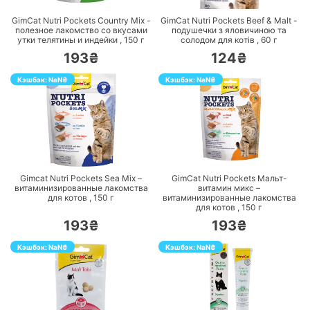
GimCat Nutri Pockets Country Mix -
GimCat Nutri Pockets Beef & Malt -
полезное лакомство со вкусами
подушечки з яловичиною та
утки телятины и индейки ,
150
г
солодом для котів ,
60
г
193₴
124₴
Кэшбэк:
NaN
₴
Кэшбэк:
NaN
₴
ПЕРЕЙТИ
ПЕРЕЙТИ
Gimcat Nutri Pockets Sea Mix –
GimCat Nutri Pockets Мальт-
витаминизированные лакомства
витамин микс –
для котов ,
150
г
витаминизированные лакомства
для котов ,
150
г
193₴
193₴
Кэшбэк:
NaN
₴
Кэшбэк:
NaN
₴