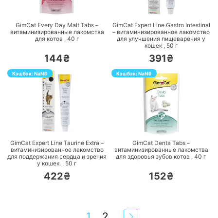
ПЕРЕЙТИ
ПЕРЕЙТИ
GimCat Every Day Malt Tabs –
GimCat Expert Line Gastro Intestinal
витаминизированные лакомства
– витаминизированное лакомство
для котов ,
40
г
для улучшения пищеварения у
кошек ,
50
г
144₴
391₴
Кэшбэк:
NaN
₴
Кэшбэк:
NaN
₴
ПЕРЕЙТИ
ПЕРЕЙТИ
GimCat Expert Line Taurine Extra –
GimCat Denta Tabs –
витаминизированное лакомство
витаминизированные лакомства
для поддержания сердца и зрения
для здоровья зубов котов ,
40
г
у кошек. ,
50
г
422₴
152₴
1
2