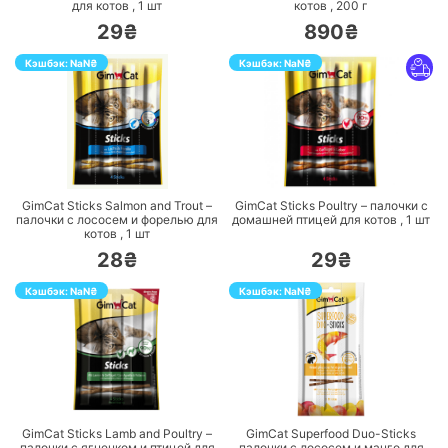
для котов ,
1
шт
котов ,
200
г
29₴
890₴
Кэшбэк:
NaN
₴
Кэшбэк:
NaN
₴
ПЕРЕЙТИ
ПЕРЕЙТИ
GimCat Sticks Salmon and Trout –
GimCat Sticks Poultry – палочки с
палочки с лососем и форелью для
домашней птицей для котов ,
1
шт
котов ,
1
шт
28₴
29₴
Кэшбэк:
NaN
₴
Кэшбэк:
NaN
₴
ПЕРЕЙТИ
ПЕРЕЙТИ
GimCat Sticks Lamb and Poultry –
GimCat Superfood Duo-Sticks
палочки с ягненком и птицей для
палочки с лососем и манго для