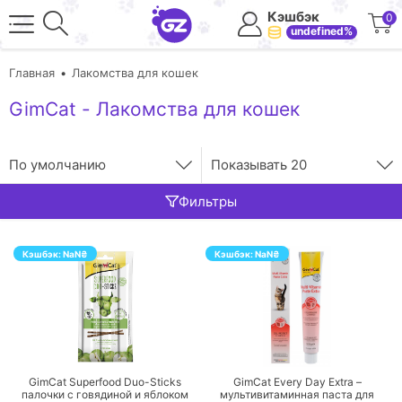
Кэшбэк
0
undefined%
Главная
Лакомства для кошек
GimCat - Лакомства для кошек
По умолчанию
Показывать
20
Фильтры
Кэшбэк:
NaN
₴
Кэшбэк:
NaN
₴
ПЕРЕЙТИ
ПЕРЕЙТИ
GimCat Superfood Duo-Sticks
GimCat Every Day Extra –
палочки с говядиной и яблоком
мультивитаминная паста для