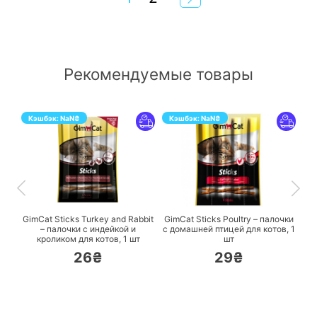
Рекомендуемые товары
Кэшбэк:
NaN
₴
Кэшбэк:
NaN
₴
ПЕРЕЙТИ
ПЕРЕЙТИ
GimCat Sticks Turkey and Rabbit
GimCat Sticks Poultry – палочки
– палочки с индейкой и
с домашней птицей для котов,
1
кроликом для котов,
1 шт
шт
26₴
29₴