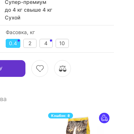
Супер-премиум
до 4 кг свыше 4 кг
Сухой
Фасовка, кг
0.4
2
4
10
У
ва
Кэшбэк:
₴