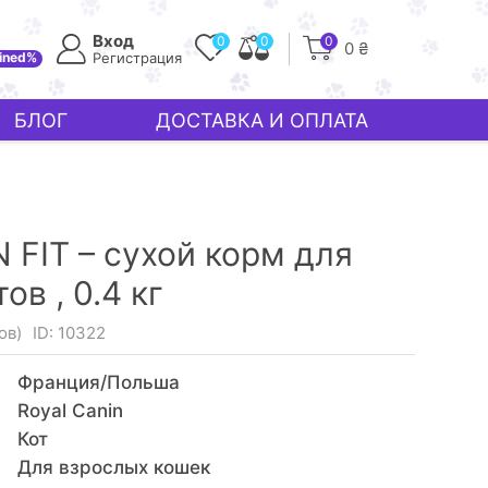
Вход
0
0
0
0 ₴
ined%
Регистрация
БЛОГ
ДОСТАВКА И ОПЛАТА
 FIT – сухой корм для
тов ,
0.4 кг
ов)
ID: 10322
Франция/Польша
Royal Canin
Кот
Для взрослых кошек