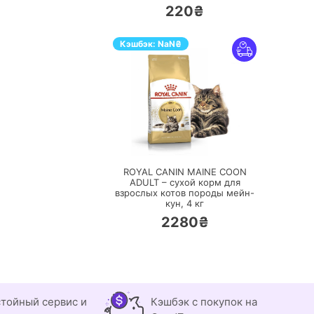
220₴
Кэшбэк:
NaN
₴
ПЕРЕЙТИ
ROYAL CANIN MAINE COON
ADULT – сухой корм для
взрослых котов породы мейн-
кун,
4 кг
2280₴
тойный сервис и
Кэшбэк с покупок на