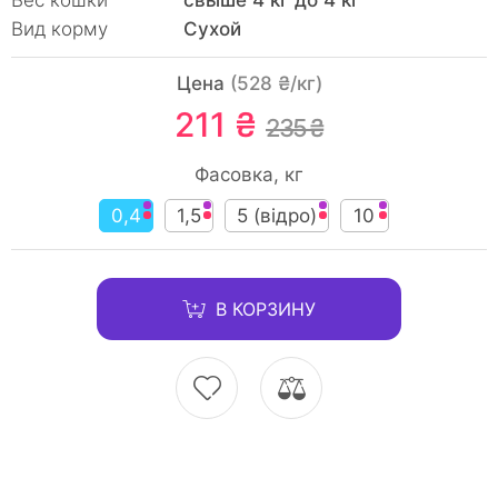
Вес кошки
свыше 4 кг до 4 кг
Вид корму
Сухой
Цена
(528 ₴/кг)
211 ₴
235 ₴
Фасовка, кг
0,4
1,5
5 (відро)
10
В КОРЗИНУ