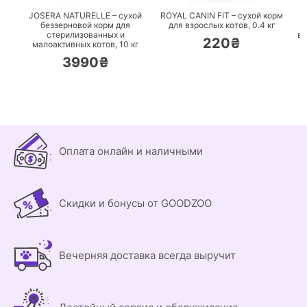
JOSERA NATURELLE – сухой
ROYAL CANIN FIT – сухой корм
беззерновой корм для
для взрослых котов,
0.4 кг
стерилизованных и
вз
220₴
малоактивных котов,
10 кг
3990₴
Оплата онлайн и наличными
Скидки и бонусы от GOODZOO
Вечерняя доставка всегда выручит