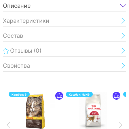
Описание
Характеристики
Состав
Отзывы
(0)
Свойства
Кэшбэк:
₴
Кэшбэк:
NaN
₴
К
ПЕРЕЙТИ
ПЕРЕЙТИ