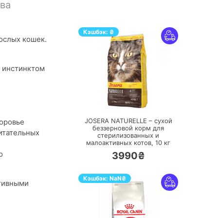
ва
Кэшбэк:
₴
рослых кошек.
м инстинктом
ПЕРЕЙТИ
JOSERA NATURELLE – сухой
оровье
беззерновой корм для
итательных
стерилизованных и
малоактивных котов,
10 кг
о
3990₴
Кэшбэк:
NaN
₴
ативными