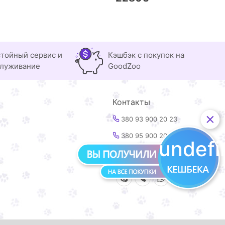
тойный сервис и
Кэшбэк с покупок на
луживание
GoodZoo
Контакты
380 93 900 20 23
380 95 900 20 23
undef
info@goodzoo.com.ua