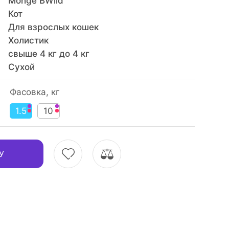
Monge BWild
Кот
Для взрослых кошек
Холистик
свыше 4 кг до 4 кг
Сухой
Фасовка, кг
1.5
10
У