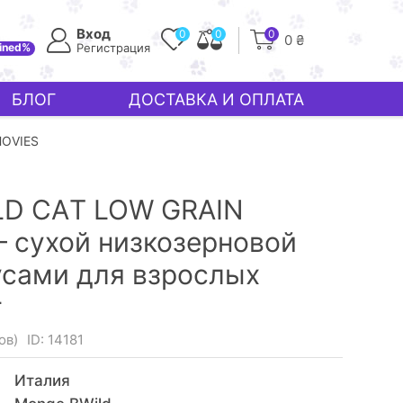
Вход
0
0
0
0 ₴
ined%
Регистрация
БЛОГ
ДОСТАВКА И ОПЛАТА
HOVIES
D CAТ LOW GRAIN
 сухой низкозерновой
усами для взрослых
г
ов)
ID: 14181
Италия