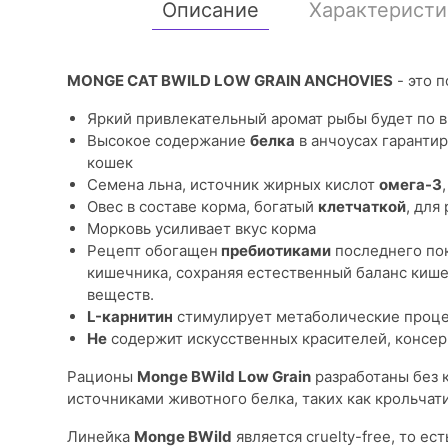
Описание
Характеристи
MONGE CAT BWILD LOW GRAIN ANCHOVIES
- это 
Яркий привлекательный аромат рыбы будет по 
Высокое содержание
белка
в анчоусах гаранти
кошек
Семена льна, источник жирных кислот
омега-3
Овес в составе корма, богатый
клетчаткой
, для
Морковь усиливает вкус корма
Рецепт обогащен
пребиотиками
последнего по
кишечника, сохраняя естественный баланс киш
веществ.
L-карнитин
стимулирует метаболические проце
Не
содержит искусственных красителей, консерв
Рационы
Monge BWild Low Grain
разработаны без 
источниками животного белка, таких как крольчати
Линейка
Monge BWild
является cruelty-free, то ес