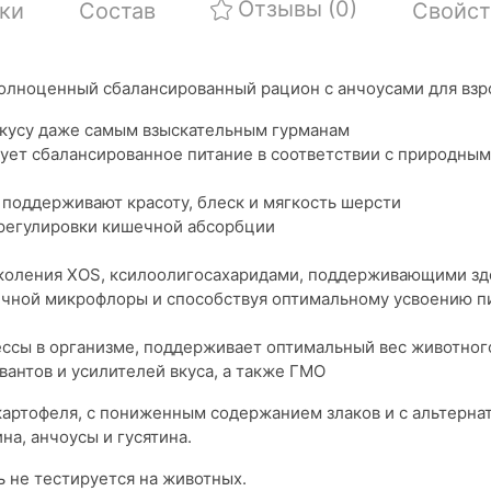
Отзывы
(0)
ки
Состав
Свойст
полноценный сбалансированный рацион с анчоусами для вз
вкусу даже самым взыскательным гурманам
рует сбалансированное питание в соответствии с природны
, поддерживают красоту, блеск и мягкость шерсти
 регулировки кишечной абсорбции
коления XOS, ксилоолигосахаридами, поддерживающими зд
ечной микрофлоры и способствуя оптимальному усвоению п
ссы в организме, поддерживает оптимальный вес животног
антов и усилителей вкуса, а также ГМО
картофеля, с пониженным содержанием злаков и с альтерн
на, анчоусы и гусятина.
ть не тестируется на животных.