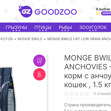
Кэшбэк
undef
ГРЫЗУНЫ
ПТИЦЫ
РЫБЫ
ЗООУГОЛОК
 КОТОВ
MONGE BWILD
MONGE BWILD CAТ LOW GRAIN ANC
MONGE BWIL
ANCHOVIES –
корм с анчо
кошек ,
1.5 к
0 отзыва(
Страна производитель