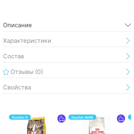
Описание
Характеристики
Состав
Отзывы
(0)
Свойства
Кэшбэк:
₴
Кэшбэк:
NaN
₴
К