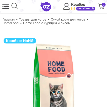
Кэшбэк
0
undefined%
Главная
Товары для котов
Сухой корм для котов
HomeFood
Home Food с курицей и рисом
Кэшбэк:
NaN
₴