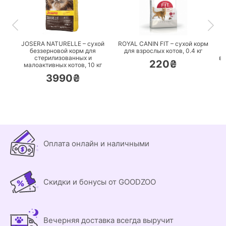
ПЕРЕЙТИ
ПЕРЕЙТИ
JOSERA NATURELLE – сухой
ROYAL CANIN FIT – сухой корм
беззерновой корм для
для взрослых котов,
0.4 кг
стерилизованных и
вз
220₴
малоактивных котов,
10 кг
3990₴
Оплата онлайн и наличными
Скидки и бонусы от GOODZOO
Вечерняя доставка всегда выручит