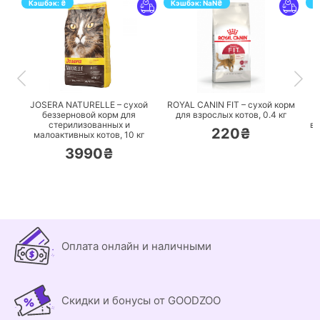
Кэшбэк:
₴
Кэшбэк:
NaN
₴
К
ПЕРЕЙТИ
ПЕРЕЙТИ
JOSERA NATURELLE – сухой
ROYAL CANIN FIT – сухой корм
беззерновой корм для
для взрослых котов,
0.4 кг
стерилизованных и
вз
220₴
малоактивных котов,
10 кг
3990₴
Оплата онлайн и наличными
Скидки и бонусы от GOODZOO