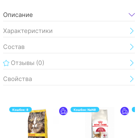
Описание
Характеристики
Состав
Отзывы
(0)
Свойства
Кэшбэк:
₴
Кэшбэк:
NaN
₴
К