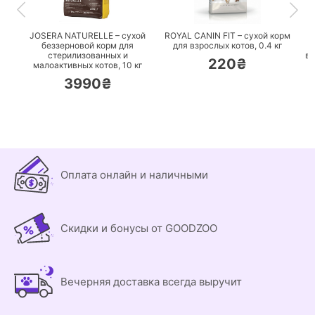
ПЕРЕЙТИ
ПЕРЕЙТИ
JOSERA NATURELLE – сухой
ROYAL CANIN FIT – сухой корм
беззерновой корм для
для взрослых котов,
0.4 кг
стерилизованных и
вз
220₴
малоактивных котов,
10 кг
3990₴
Оплата онлайн и наличными
Скидки и бонусы от GOODZOO
Вечерняя доставка всегда выручит