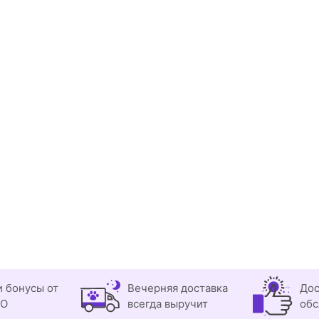
и бонусы от
Вечерняя доставка
Дос
OO
всегда выручит
обс