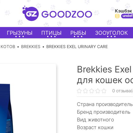
Кэшбэк
undef
ГРЫЗУНЫ
ПТИЦЫ
РЫБЫ
ЗООУГОЛОК
 КОТОВ
BREKKIES
BREKKIES EXEL URINARY CARE
Brekkies Exe
для кошек о
0 отзыва(
Страна производитель
Бренд производитель
Вид животного
Возраст кошки