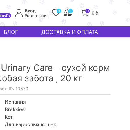
Вход
0
0
0
0 ₴
ined%
Регистрация
БЛОГ
ДОСТАВКА И ОПЛАТА
l Urinary Care – сухой корм
собая забота ,
20 кг
ов)
ID: 13579
Испания
Brekkies
Кот
Для взрослых кошек