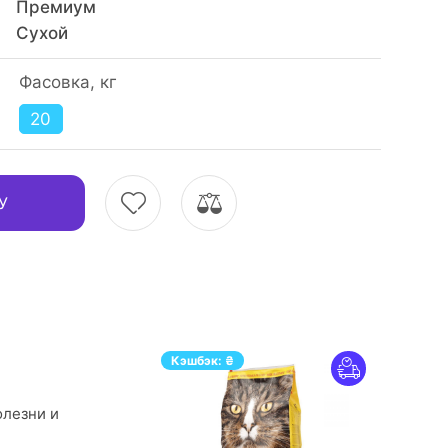
Премиум
Сухой
Фасовка, кг
20
У
Кэшбэк:
₴
олезни и