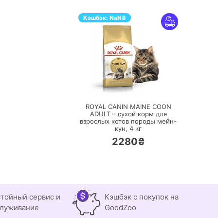
Кэшбэк:
NaN
₴
ПЕРЕЙТИ
ROYAL CANIN MAINE COON
ADULT – сухой корм для
взрослых котов породы мейн-
кун,
4 кг
2280₴
тойный сервис и
Кэшбэк с покупок на
луживание
GoodZoo