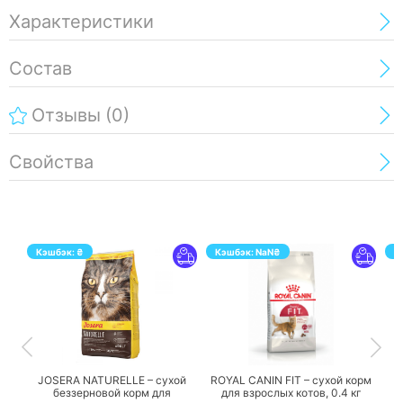
Характеристики
Состав
Отзывы
(0)
Свойства
Кэшбэк:
₴
Кэшбэк:
NaN
₴
К
ПЕРЕЙТИ
ПЕРЕЙТИ
JOSERA NATURELLE – сухой
ROYAL CANIN FIT – сухой корм
беззерновой корм для
для взрослых котов,
0.4 кг