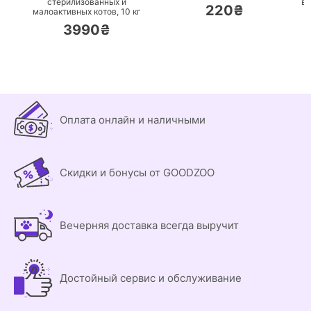
стерилизованных и
вз
220₴
малоактивных котов,
10 кг
3990₴
Оплата онлайн и наличными
Скидки и бонусы от GOODZOO
Вечерняя доставка всегда выручит
Достойный сервис и обслуживание