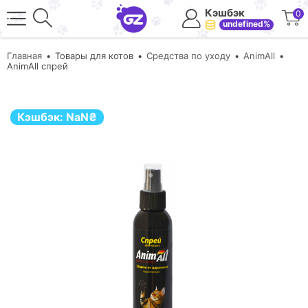
Кэшбэк
0
undefined%
Главная
Товары для котов
Средства по уходу
AnimAll
AnimAll спрей
Кэшбэк:
NaN
₴