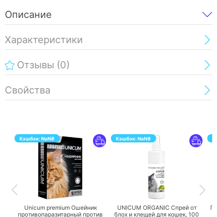
Описание
Характеристики
Отзывы
(0)
Свойства
Кэшбэк:
NaN
₴
Кэшбэк:
NaN
₴
К
ПЕРЕЙТИ
ПЕРЕЙТИ
Unicum premium Ошейник
UNICUM ORGANIC Спрей от
Га
противопаразитарный против
блох и клещей для кошек,
100