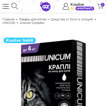
Кэшбэк
0
undefined%
Главная
Товары для котов
Средства от блох и клещей
UNICUM
Unicum Complex
Кэшбэк:
NaN
₴