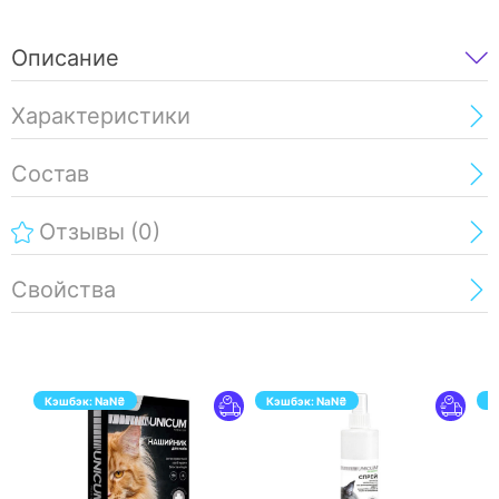
Описание
Характеристики
Состав
Отзывы
(0)
Свойства
Кэшбэк:
NaN
₴
Кэшбэк:
NaN
₴
К