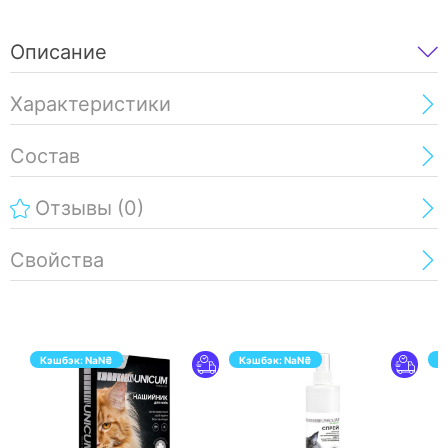
Описание
Характеристики
Состав
Отзывы
(0)
Свойства
Кэшбэк:
NaN
₴
Кэшбэк:
NaN
₴
К