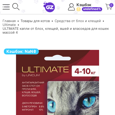
Кэшбэк
0
undefined%
Главная
Товары для котов
Средства от блох и клещей
Ultimate
ULTIMATE капли от блох, клещей, вшей и власоедов для кошек
массой 4
Кэшбэк:
NaN
₴