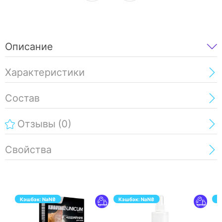
Описание
Характеристики
Состав
Отзывы
(0)
Свойства
Кэшбэк:
NaN
₴
Кэшбэк:
NaN
₴
К