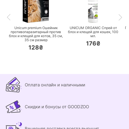
ПЕРЕЙТИ
ПЕРЕЙТИ
Unicum premium Ошейник
UNICUM ORGANIC Спрей от
Га
противопаразитарный против
блох и клещей для кошек,
100
блох и клещей для котов, 35 см,
мл.
35 см размер
176₴
128₴
Оплата онлайн и наличными
Скидки и бонусы от GOODZOO
Вечерняя доставка всегда выручит