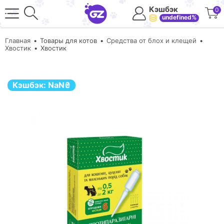
Кэшбэк
0
undefined%
Главная
Товары для котов
Средства от блох и клещей
Хвостик
Хвостик
Кэшбэк:
NaN
₴