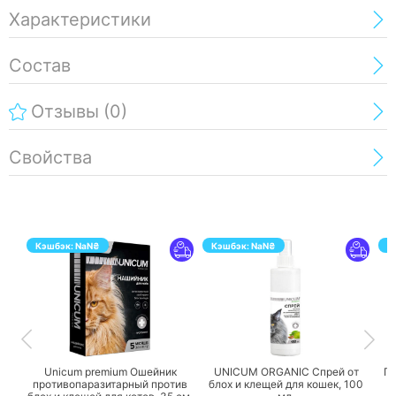
Характеристики
Состав
Отзывы
(0)
Свойства
Кэшбэк:
NaN
₴
Кэшбэк:
NaN
₴
К
ПЕРЕЙТИ
ПЕРЕЙТИ
Unicum premium Ошейник
UNICUM ORGANIC Спрей от
Га
противопаразитарный против
блох и клещей для кошек,
100