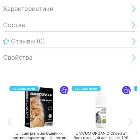
Характеристики
Состав
Отзывы
(0)
Свойства
Кэшбэк:
NaN
₴
Кэшбэк:
NaN
₴
К
ПЕРЕЙТИ
ПЕРЕЙТИ
Unicum premium Ошейник
UNICUM ORGANIC Спрей от
Га
противопаразитарный против
блох и клещей для кошек,
100