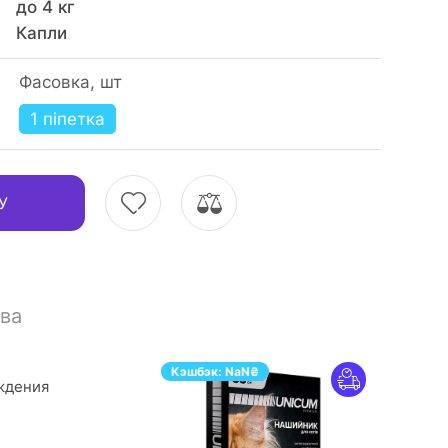
до 4 кг
Капли
Фасовка, шт
1 піпетка
У
ва
Кэшбэк:
NaN
₴
ждения