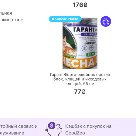
176₴
льная
ь животное
Кэшбэк:
NaN
₴
ПЕРЕЙТИ
Гарант Форте ошейник против
блох, клещей и иксодовых
клещей,
65 см
77₴
тойный сервис и
Кэшбэк с покупок на
луживание
GoodZoo