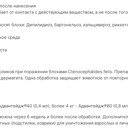
 после нанесения
бает от контакта с действующим веществом, а не после того,
сят блохи: Дипилидиоз, бартонельоз, кальцивироз, риккетс
ное среде
ста
ликов при поражении блохами Ctenocephalides felis. Преп
дерматита. Одна обработка защищает животное от повторно
двантейдж®40 (0,4 мл), более 4 кг - Адвантейдж®80 (0,8 мл
можна через 6 недель и более после обработки. Дополните
тных (подстилки, коврики) для уничтожения взрослых и ли