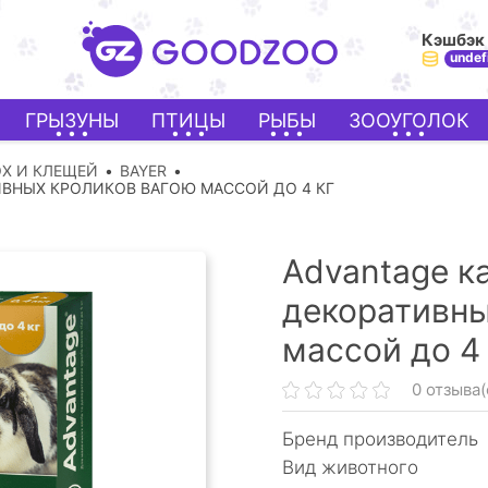
Кэшбэк
undef
ГРЫЗУНЫ
ПТИЦЫ
РЫБЫ
ЗООУГОЛОК
ОХ И КЛЕЩЕЙ
BAYER
ИВНЫХ КРОЛИКОВ ВАГОЮ МАССОЙ ДО 4 КГ
Advantage ка
декоративны
массой до 4 
0 отзыва(
Бренд производитель
Вид животного