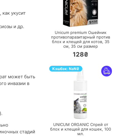
 как укусит
ПЕРЕЙТИ
иозы и др.
Unicum premium Ошейник
противопаразитарный против
блох и клещей для котов, 35
см,
35 см размер
128₴
Кэшбэк:
NaN
₴
арат может быть
го инвазии в
ПЕРЕЙТИ
).
льно
UNICUM ORGANIC Спрей от
блох и клещей для кошек,
100
чиночных стадий
мл.