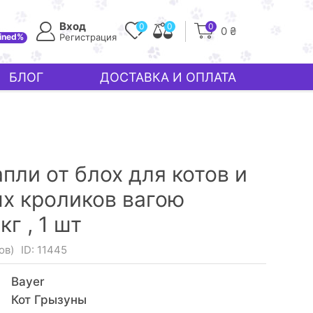
Вход
0
0
0
0 ₴
ined%
Регистрация
БЛОГ
ДОСТАВКА И ОПЛАТА
пли от блох для котов и
х кроликов вагою
кг ,
1 шт
ов)
ID: 11445
Bayer
Кот Грызуны