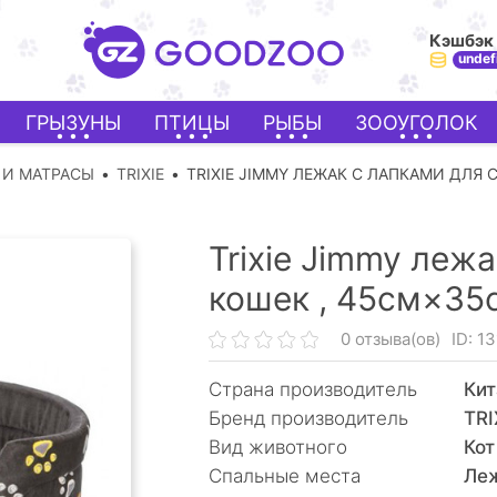
Кэшбэк
undef
ГРЫЗУНЫ
ПТИЦЫ
РЫБЫ
ЗООУГОЛОК
 И МАТРАСЫ
TRIXIE
TRIXIE JIMMY ЛЕЖАК С ЛАПКАМИ ДЛЯ 
Trixie Jimmy леж
кошек ,
45см×35с
0 отзыва(ов)
ID: 1
Страна производитель
Кит
Бренд производитель
TRI
Вид животного
Кот
Спальные места
Леж