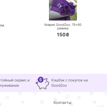
ПЕРЕЙТИ
Коврик GoodZoo,
75×60
ом.
размер
150₴
тойный сервис и
Кэшбэк с покупок на
луживание
GoodZoo
Контакты