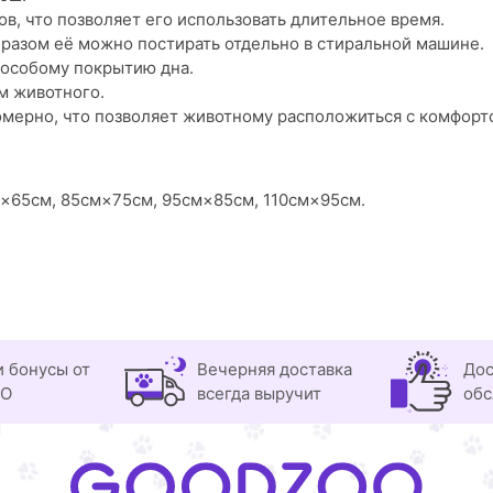
в, что позволяет его использовать длительное время.
разом её можно постирать отдельно в стиральной машине.
 особому покрытию дна.
ом животного.
омерно, что позволяет животному расположиться с комфорт
×65см, 85см×75см, 95см×85см, 110см×95см.
и бонусы от
Вечерняя доставка
Дос
OO
всегда выручит
обс