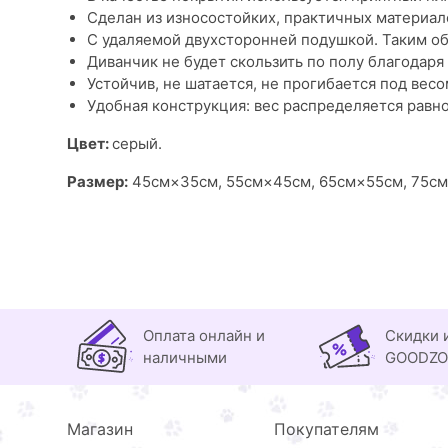
Сделан из износостойких, практичных материало
С удаляемой двухсторонней подушкой. Таким об
Диванчик не будет скользить по полу благодаря
Устойчив, не шатается, не прогибается под вес
Удобная конструкция: вес распределяется равн
Цвет:
серый.
Размер:
45см×35см, 55см×45см, 65см×55см, 75см
Оплата онлайн и
Скидки 
наличными
GOODZ
Магазин
Покупателям