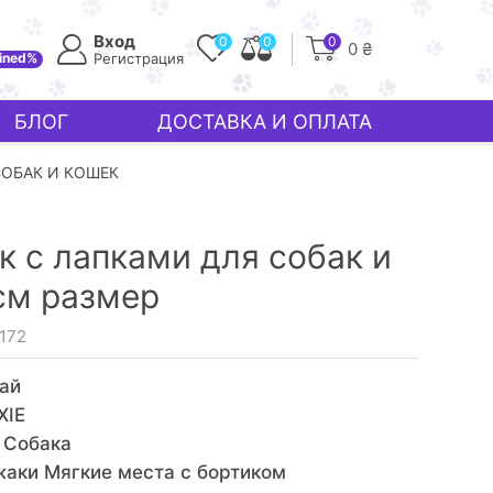
Вход
0
0
0
0 ₴
ined%
Регистрация
БЛОГ
ДОСТАВКА И ОПЛАТА
СОБАК И КОШЕК
ак с лапками для собак и
м размер
3172
ай
XIE
 Собака
аки Мягкие места с бортиком