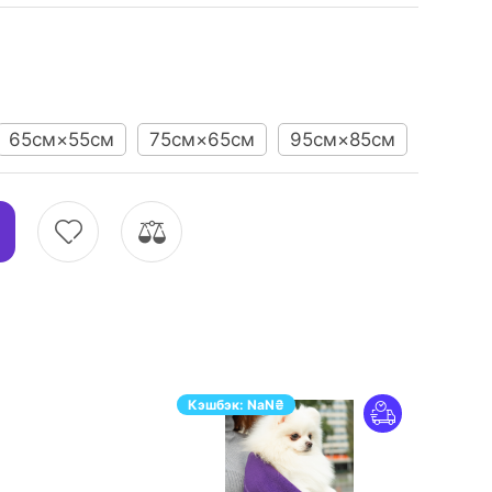
65см×55см
75см×65см
95см×85см
Кэшбэк:
NaN
₴