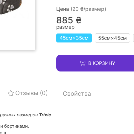
Цена
(20 ₴/размер)
885 ₴
размер
45см×35см
55см×45см
В КОРЗИНУ
Отзывы
(0)
Свойства
 разных размеров
Trixie
и бортиками.
юш.