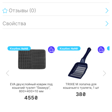
Отзывы
(0)
Свойства
Кэшбэк:
NaN
₴
Кэшбэк:
NaN
₴
К
ПЕРЕЙТИ
ПЕРЕЙТИ
EVA двухслойный коврик под
TRIXIE M лопатка для
T
кошачий туалет "Евамур",
кошачьего туалета,
1 шт
600×400×10 мм
38₴
455₴