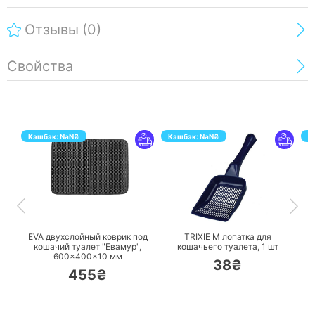
Отзывы
(0)
Свойства
Кэшбэк:
NaN
₴
Кэшбэк:
NaN
₴
К
ПЕРЕЙТИ
ПЕРЕЙТИ
EVA двухслойный коврик под
TRIXIE M лопатка для
T
кошачий туалет "Евамур",
кошачьего туалета,
1 шт
600×400×10 мм
38₴
455₴