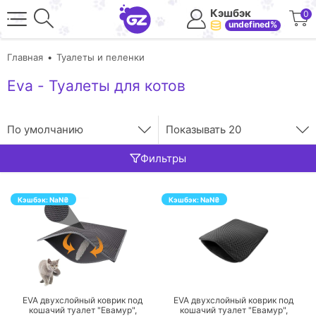
Кэшбэк
0
undefined%
Главная
Туалеты и пеленки
Eva - Туалеты для котов
По умолчанию
Показывать
20
Фильтры
Кэшбэк:
NaN
₴
Кэшбэк:
NaN
₴
ПЕРЕЙТИ
ПЕРЕЙТИ
EVA двухслойный коврик под
EVA двухслойный коврик под
кошачий туалет "Евамур",
кошачий туалет "Евамур",