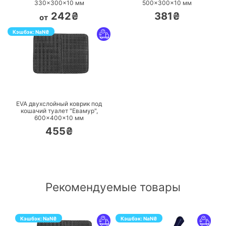
330×300×10 мм
500×300×10 мм
242₴
381₴
от
Кэшбэк:
NaN
₴
ПЕРЕЙТИ
EVA двухслойный коврик под
кошачий туалет "Евамур",
600×400×10 мм
455₴
Рекомендуемые товары
Кэшбэк:
NaN
₴
Кэшбэк:
NaN
₴