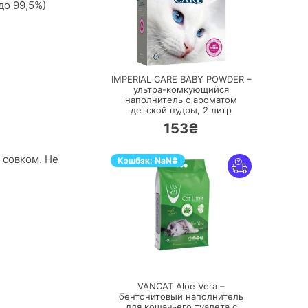
до 99,5%)
ПЕРЕЙТИ
IMPERIAL CARE BABY POWDER –
ультра-комкующийся
наполнитель с ароматом
детской пудры,
2 литр
153₴
 совком. Не
Кэшбэк:
NaN
₴
ПЕРЕЙТИ
VANCAT Aloe Vera –
бентонитовый наполнитель
для кошачьего туалета с