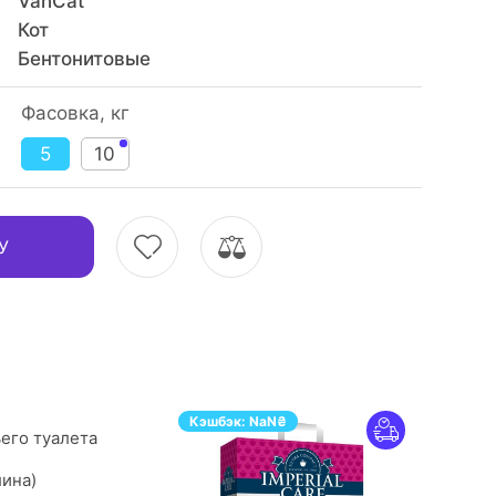
VanCat
Кот
Бентонитовые
Фасовка, кг
5
10
У
Кэшбэк:
NaN
₴
его туалета
лина)