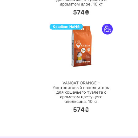
ароматом алое,
10 кг
574₴
Кэшбэк:
NaN
₴
ПЕРЕЙТИ
VANCAT ORANGE –
бентонитовый наполнитель
для кошачьего туалета с
ароматом цветущего
апельсина,
10 кг
574₴