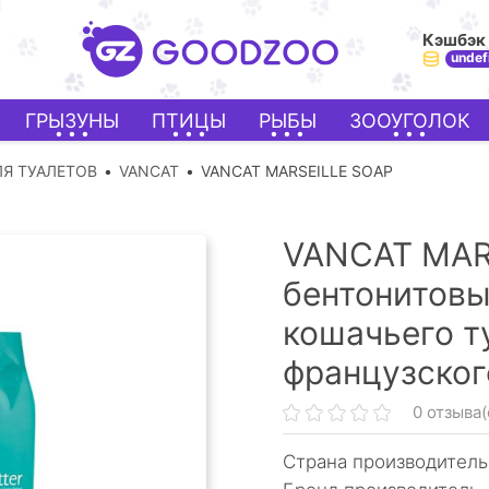
Кэшбэк
undef
ГРЫЗУНЫ
ПТИЦЫ
РЫБЫ
ЗООУГОЛОК
Я ТУАЛЕТОВ
VANCAT
VANCAT MARSEILLE SOAP
VANCAT MAR
бентонитовы
кошачьего т
французског
0 отзыва(
Страна производитель