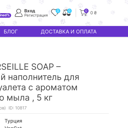
Вход
0
0
0
0 ₴
ined%
Регистрация
БЛОГ
ДОСТАВКА И ОПЛАТА
SEILLE SOAP –
й наполнитель для
уалета с ароматом
о мыла ,
5 кг
ов)
ID: 10817
Турция