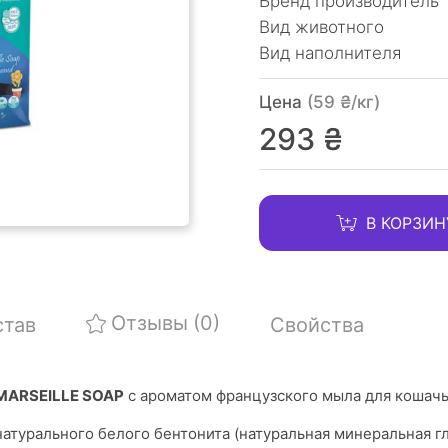
Бренд производитель
Вид животного
Вид наполнителя
Цена
(59 ₴/кг)
293 ₴
В КОРЗИН
Отзывы
(0)
став
Свойства
MARSEILLE SOAP
с ароматом французского мыла для кошачь
натурального белого бентонита (натуральная минеральная г