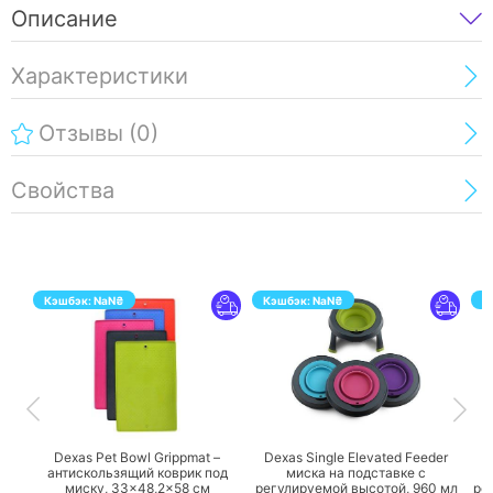
Описание
Характеристики
Отзывы
(0)
Свойства
Кэшбэк:
NaN
₴
Кэшбэк:
NaN
₴
К
ПЕРЕЙТИ
ПЕРЕЙТИ
Dexas Pet Bowl Grippmat –
Dexas Single Elevated Feeder
D
антискользящий коврик под
миска на подставке с
миску, 33×48,2×58 см
регулируемой высотой, 960 мл
ре