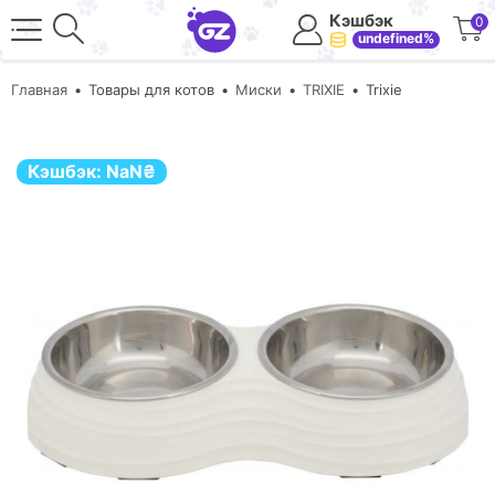
Кэшбэк
0
undefined%
Главная
Товары для котов
Миски
TRIXIE
Trixie
Кэшбэк:
NaN
₴