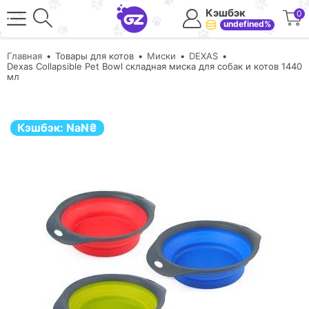
Кэшбэк
0
undefined%
Главная
Товары для котов
Миски
DEXAS
Dexas Collapsible Pet Bowl складная миска для собак и котов 1440
мл
Кэшбэк:
NaN
₴