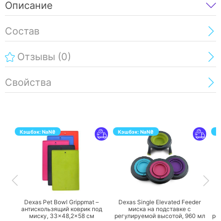
Описание
Состав
Отзывы
(0)
Свойства
Кэшбэк:
NaN
₴
Кэшбэк:
NaN
₴
К
ПЕРЕЙТИ
ПЕРЕЙТИ
Dexas Pet Bowl Grippmat –
Dexas Single Elevated Feeder
D
антискользящий коврик под
миска на подставке с
миску, 33×48,2×58 см
регулируемой высотой, 960 мл
ре