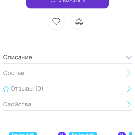
Описание
Состав
Отзывы
(0)
Свойства
Кэшбэк:
NaN
₴
Кэшбэк:
NaN
₴
К