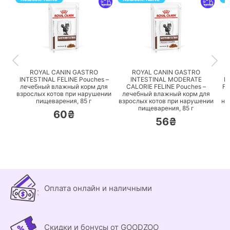
ПЕРЕЙТИ
ПЕРЕЙТИ
ROYAL CANIN GASTRO
ROYAL CANIN GASTRO
INTESTINAL FELINE Pouches –
INTESTINAL MODERATE
I
лечебный влажный корм для
CALORIE FELINE Pouches –
FE
взрослых котов при нарушении
лечебный влажный корм для
пищеварения,
85 г
взрослых котов при нарушении
на
пищеварения,
85 г
60₴
56₴
Оплата онлайн и наличными
Скидки и бонусы от GOODZOO