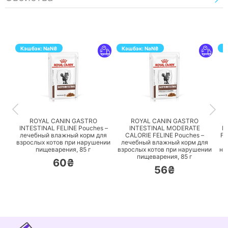
Кэшбэк:
NaN
₴
Кэшбэк:
NaN
₴
К
ПЕРЕЙТИ
ПЕРЕЙТИ
ROYAL CANIN GASTRO
ROYAL CANIN GASTRO
INTESTINAL FELINE Pouches –
INTESTINAL MODERATE
I
лечебный влажный корм для
CALORIE FELINE Pouches –
FE
взрослых котов при нарушении
лечебный влажный корм для
пищеварения,
85 г
взрослых котов при нарушении
на
пищеварения,
85 г
60₴
56₴