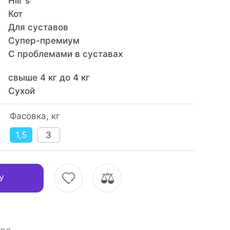
Hill`s
Кот
Для суставов
Супер-премиум
С проблемами в суставах
свыше 4 кг до 4 кг
Сухой
Фасовка, кг
1,5
3
У