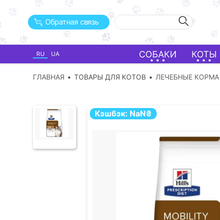
Обратная связь
СОБАКИ
КОТЫ
RU
UA
ГЛАВНАЯ
ТОВАРЫ ДЛЯ КОТОВ
ЛЕЧЕБНЫЕ КОРМА
Кэшбэк:
NaN
₴