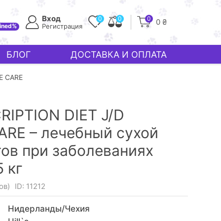
Вход
0
0
0
0 ₴
ined%
Регистрация
БЛОГ
ДОСТАВКА И ОПЛАТА
VE CARE
RIPTION DIET J/D
ARE – лечебный сухой
тов при заболеваниях
5 кг
ов)
ID: 11212
Нидерланды/Чехия