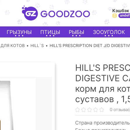
Кэшбэк
undef
ГРЫЗУНЫ
ПТИЦЫ
РЫБЫ
ЗООУГОЛОК
 ДЛЯ КОТОВ
HILL`S
HILL'S PRESCRIPTION DIET J/D DIGESTI
HILL'S PRESC
DIGESTIVE C
корм для ко
суставов ,
1,
0 отзыва(
Страна производитель