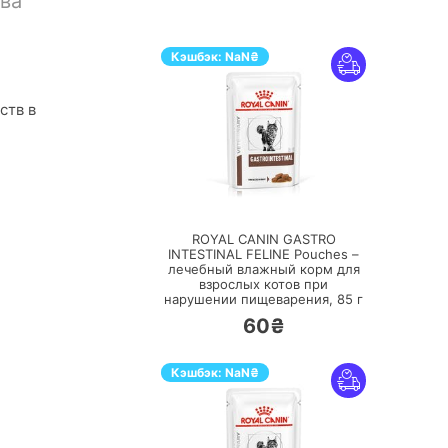
ва
Кэшбэк:
NaN
₴
ств в
ПЕРЕЙТИ
ROYAL CANIN GASTRO
INTESTINAL FELINE Pouches –
лечебный влажный корм для
взрослых котов при
нарушении пищеварения,
85 г
60₴
Кэшбэк:
NaN
₴