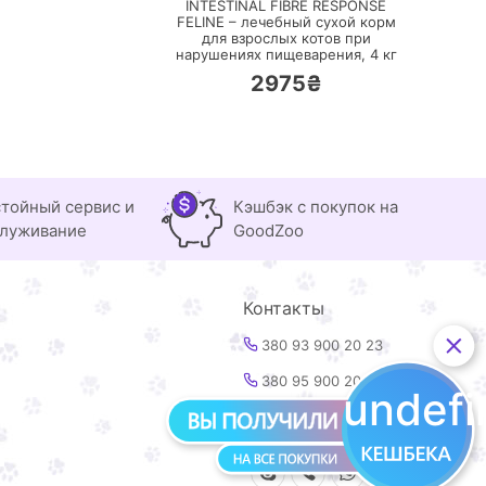
INTESTINAL FIBRE RESPONSE
FELINE – лечебный сухой корм
для взрослых котов при
нарушениях пищеварения,
4 кг
2975₴
тойный сервис и
Кэшбэк с покупок на
луживание
GoodZoo
Контакты
380 93 900 20 23
380 95 900 20 23
undef
info@goodzoo.com.ua