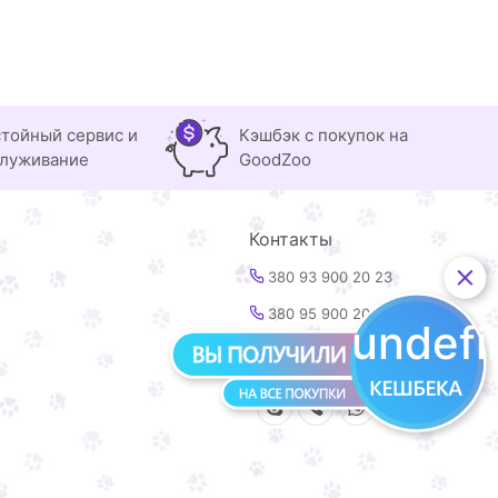
тойный сервис и
Кэшбэк с покупок на
луживание
GoodZoo
Контакты
380 93 900 20 23
380 95 900 20 23
undef
info@goodzoo.com.ua