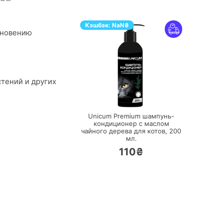
Кэшбэк:
NaN
₴
кновению
тений и других
ПЕРЕЙТИ
Unicum Premium шампунь-
кондиционер с маслом
чайного дерева для котов,
200
мл.
110₴