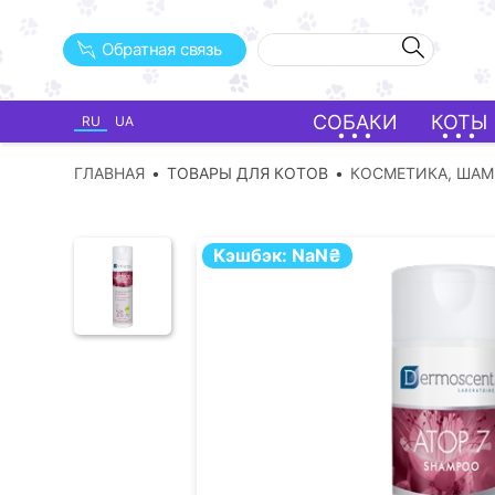
Обратная связь
СОБАКИ
КОТЫ
RU
UA
ГЛАВНАЯ
ТОВАРЫ ДЛЯ КОТОВ
КОСМЕТИКА, ША
Кэшбэк:
NaN
₴