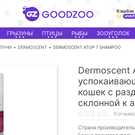
Кэшбэк
undef
ГРЫЗУНЫ
ПТИЦЫ
РЫБЫ
ЗООУГОЛОК
МПУНИ
DERMOSCENT
DERMOSCENT ATOP 7 SHAMPOO
Dermoscent 
успокаивающ
кошек с раз
склонной к 
0 отзыва(
Страна производитель