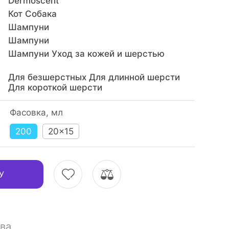
Dermoscent
Кот Собака
Шампуни
Шампуни
Шампуни Уход за кожей и шерстью
Для безшерстных Для длинной шерсти
Для короткой шерсти
Фасовка, мл
200
20×15
У
ва