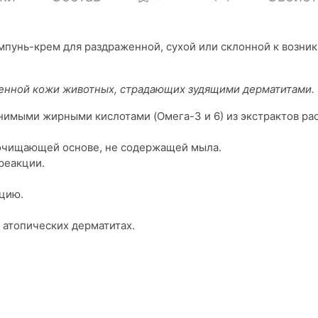
пунь-крем для раздраженной, сухой или склонной к возни
женной кожи животных, страдающих зудящими дерматитами.
имыми жирными кислотами (Oмега-3 и 6) из экстрактов рас
 очищающей основе, не содержащей мыла.
реакции.
кцию.
 атопических дерматитах.