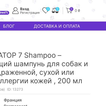
Вход
0
0
0
0 ₴
ined%
Регистрация
БЛОГ
ДОСТАВКА И ОПЛАТА
ATOP 7 Shampoo –
ий шампунь для собак и
драженной, сухой или
аллергии кожей ,
200 мл
ов)
ID: 13273
Франция