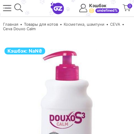
Кэшбэк
0
undefined%
Главная
Товары для котов
Косметика, шампуни
CEVA
Ceva Douxo Calm
Кэшбэк:
NaN
₴