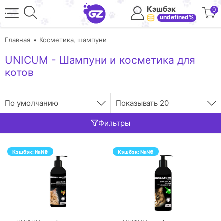
Кэшбэк
0
undefined%
Главная
Косметика, шампуни
UNICUM - Шампуни и косметика для
котов
По умолчанию
Показывать
20
Фильтры
Кэшбэк:
NaN
₴
Кэшбэк:
NaN
₴
ПЕРЕЙТИ
ПЕРЕЙТИ