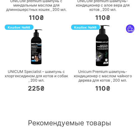
UNICUM premium шампунь с
UNICUM premium шампунь-
миндальным маслом для
кондиционер с алое вера для
длинношерстных кошек ,
200
мл.
котов ,
200
мл.
110₴
110₴
Кэшбэк:
NaN
₴
Кэшбэк:
NaN
₴
ПЕРЕЙТИ
ПЕРЕЙТИ
UNICUM Specialist – шампунь с
Unicum Premium шампунь-
хлоргексидином для котов и собак
кондиционер с маслом чайного
,
200
мл.
дерева для котов ,
200
мл.
225₴
110₴
Рекомендуемые товары