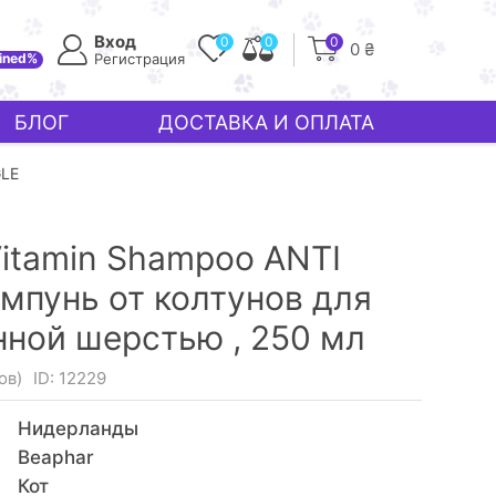
Вход
0
0
0
0 ₴
ined%
Регистрация
БЛОГ
ДОСТАВКА И ОПЛАТА
LE
Vitamin Shampoo ANTI
мпунь от колтунов для
нной шерстью ,
250 мл
ов)
ID: 12229
Нидерланды
Beaphar
Кот