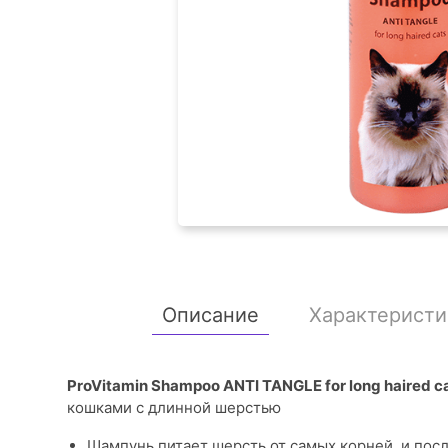
Описание
Характеристи
ProVitamin Shampoo ANTI TANGLE for long haired c
кошками с длинной шерстью
Шампунь питает шерсть от самых корней, и пос