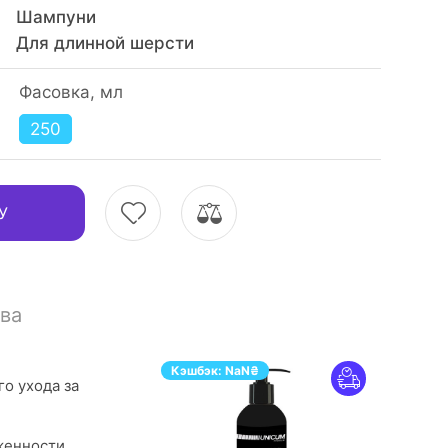
Шампуни
Для длинной шерсти
Фасовка, мл
250
У
ва
Кэшбэк:
NaN
₴
о ухода за
женности,