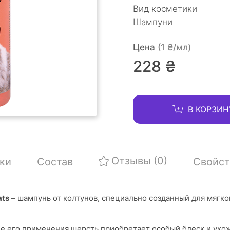
Вид косметики
Шампуни
Цена
(1 ₴/мл)
228 ₴
В КОРЗИН
Отзывы
(0)
ки
Состав
Свойст
ats
– шампунь от колтунов, специально созданный для мягког
ле его применения шерсть приобретает особый блеск и ухо