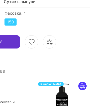
Сухие шампуни
Фасовка, г
150
У
ва
Кэшбэк:
NaN
₴
рошего и