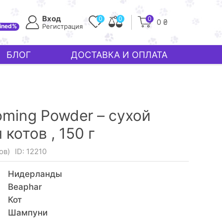
Вход
0
0
0
0 ₴
ined%
Регистрация
БЛОГ
ДОСТАВКА И ОПЛАТА
oming Powder – сухой
 котов ,
150 г
ов)
ID: 12210
Нидерланды
Beaphar
Кот
Шампуни