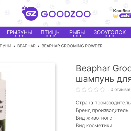
Кэшбэк
undef
ГРЫЗУНЫ
ПТИЦЫ
РЫБЫ
ЗООУГОЛОК
МПУНИ
BEAPHAR
BEAPHAR GROOMING POWDER
Beaphar Gro
шампунь для
0 отзыва(
Страна производитель
Бренд производитель
Вид животного
Вид косметики