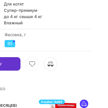
Для котят
Супер-премиум
до 4 кг свыше 4 кг
Влажный
Фасовка, г
85
У
ва
Кэшбэк:
NaN
₴
МЕСЯЦЕВ)