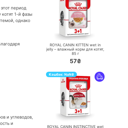
 этот период
 котят 1-й фазы
стемой, однако
ПЕРЕЙТИ
благодаря
ROYAL CANIN KITTEN wet in
jelly – влажный корм для котят,
85 г
57₴
Кэшбэк:
NaN
₴
ПЕРЕЙТИ
ов и углеводов,
ость и
ROYAL CANIN INSTINCTIVE wet