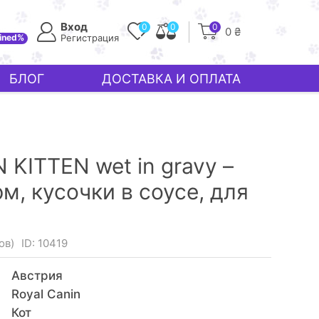
Вход
0
0
0
0 ₴
ined%
Регистрация
БЛОГ
ДОСТАВКА И ОПЛАТА
KITTEN wet in gravy –
м, кусочки в соусе, для
ов)
ID: 10419
Австрия
Royal Canin
Кот