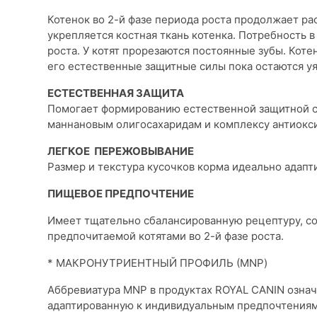
Котенок во 2-й фазе периода роста продолжает раст
укрепляется костная ткань котенка. Потребность в
роста. У котят прорезаются постоянные зубы. Кот
его естественные защитные силы пока остаются у
ЕСТЕСТВЕННАЯ ЗАЩИТА
Помогает формированию естественной защитной си
маннановым олигосахаридам и комплексу антиоксид
ЛЕГКОЕ ПЕРЕЖОВЫВАНИЕ
Размер и текстура кусочков корма идеально адапт
ПИЩЕВОЕ ПРЕДПОЧТЕНИЕ
Имеет тщательно сбалансированную рецептуру, с
предпочитаемой котятами во 2-й фазе роста.
* МАКРОНУТРИЕНТНЫЙ ПРОФИЛЬ (MNP)
Аббревиатура MNP в продуктах ROYAL CANIN означ
адаптированную к индивидуальным предпочтениям