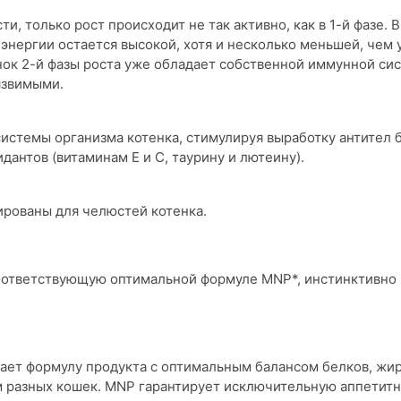
и, только рост происходит не так активно, как в 1-й фазе. В
 энергии остается высокой, хотя и несколько меньшей, чем у
енок 2-й фазы роста уже обладает собственной иммунной си
язвимыми.
стемы организма котенка, стимулируя выработку антител 
антов (витаминам E и C, таурину и лютеину).
ированы для челюстей котенка.
оответствующую оптимальной формуле MNP*, инстинктивно
ает формулу продукта с оптимальным балансом белков, жир
 разных кошек. MNP гарантирует исключительную аппетитн