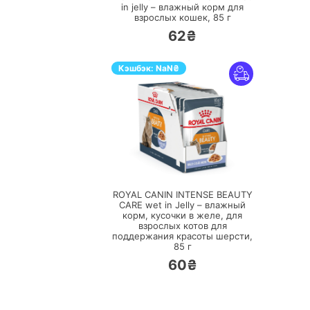
in jelly – влажный корм для
взрослых кошек,
85 г
62₴
Кэшбэк:
NaN
₴
ПЕРЕЙТИ
ROYAL CANIN INTENSE BEAUTY
CARE wet in Jelly – влажный
корм, кусочки в желе, для
взрослых котов для
поддержания красоты шерсти,
85 г
60₴