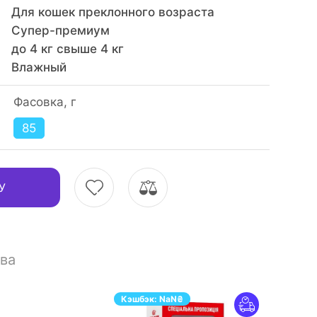
Для кошек преклонного возраста
Супер-премиум
до 4 кг свыше 4 кг
Влажный
Фасовка, г
85
У
ва
Кэшбэк:
NaN
₴