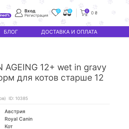
Вход
0
0
0
0 ₴
ined%
Регистрация
БЛОГ
ДОСТАВКА И ОПЛАТА
 AGEING 12+ wet in gravy
орм для котов старше 12
ов)
ID: 10385
Австрия
Royal Canin
Кот