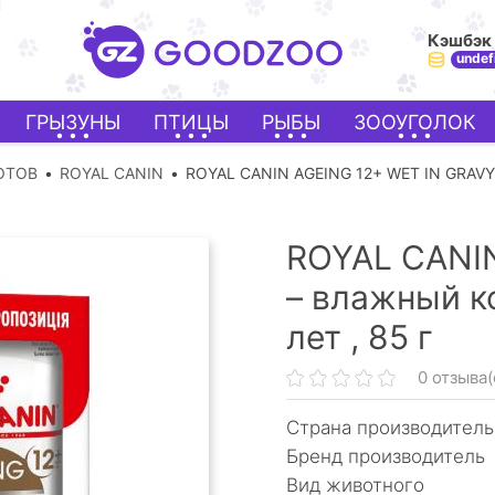
Кэшбэк
undef
ГРЫЗУНЫ
ПТИЦЫ
РЫБЫ
ЗООУГОЛОК
ОТОВ
ROYAL CANIN
ROYAL CANIN AGEING 12+ WET IN GRAVY
ROYAL CANIN
– влажный к
лет ,
85 г
0 отзыва(
Страна производитель
Бренд производитель
Вид животного