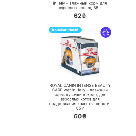
in jelly – влажный корм для
взрослых кошек,
85 г
62₴
Кэшбэк:
NaN
₴
ПЕРЕЙТИ
ROYAL CANIN INTENSE BEAUTY
CARE wet in Jelly – влажный
корм, кусочки в желе, для
взрослых котов для
поддержания красоты шерсти,
85 г
60₴