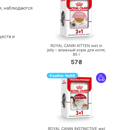
и, наблюдаются
ПЕРЕЙТИ
ществ и
ROYAL CANIN KITTEN wet in
jelly – влажный корм для котят,
85 г
57₴
Кэшбэк:
NaN
₴
ПЕРЕЙТИ
ROYAL CANIN INSTINCTIVE wet