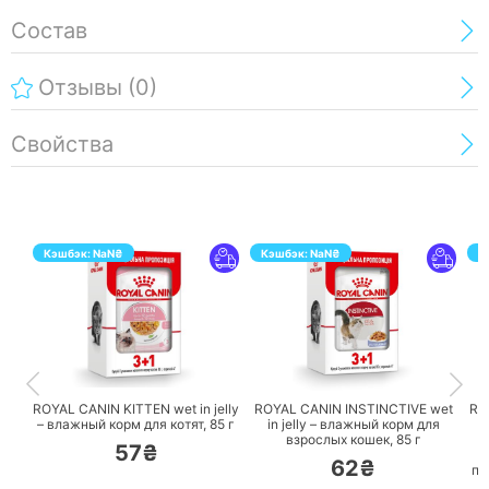
Состав
Отзывы
(0)
Свойства
Кэшбэк:
NaN
₴
Кэшбэк:
NaN
₴
К
ПЕРЕЙТИ
ПЕРЕЙТИ
ROYAL CANIN KITTEN wet in jelly
ROYAL CANIN INSTINCTIVE wet
RO
– влажный корм для котят,
85 г
in jelly – влажный корм для
C
взрослых кошек,
85 г
57₴
62₴
по