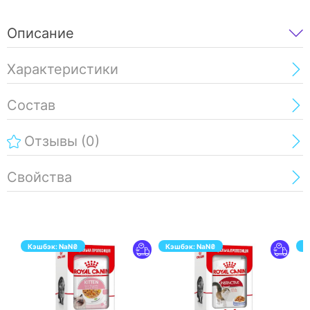
Описание
Характеристики
Состав
Отзывы
(0)
Свойства
Кэшбэк:
NaN
₴
Кэшбэк:
NaN
₴
К