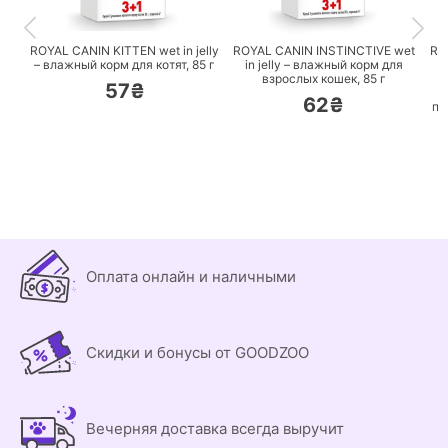
ПЕРЕЙТИ
ПЕРЕЙТИ
ROYAL CANIN KITTEN wet in jelly
ROYAL CANIN INSTINCTIVE wet
RO
– влажный корм для котят,
85 г
in jelly – влажный корм для
C
взрослых кошек,
85 г
57₴
62₴
по
Оплата онлайн и наличными
Скидки и бонусы от GOODZOO
Вечерняя доставка всегда выручит