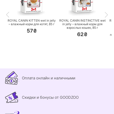
ПЕРЕЙТИ
ПЕРЕЙТИ
ROYAL CANIN KITTEN wet in jelly
ROYAL CANIN INSTINCTIVE wet
RO
– влажный корм для котят,
85 г
in jelly – влажный корм для
C
взрослых кошек,
85 г
57₴
62₴
по
Оплата онлайн и наличными
Скидки и бонусы от GOODZOO