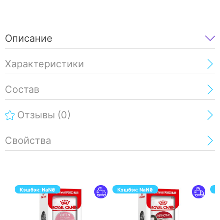
Описание
Характеристики
Состав
Отзывы
(0)
Свойства
Кэшбэк:
NaN
₴
Кэшбэк:
NaN
₴
К