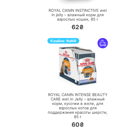
ROYAL CANIN INSTINCTIVE wet
in jelly – влажный корм для
взрослых кошек,
85 г
62₴
Кэшбэк:
NaN
₴
ПЕРЕЙТИ
ROYAL CANIN INTENSE BEAUTY
CARE wet in Jelly – влажный
корм, кусочки в желе, для
взрослых котов для
поддержания красоты шерсти,
85 г
60₴