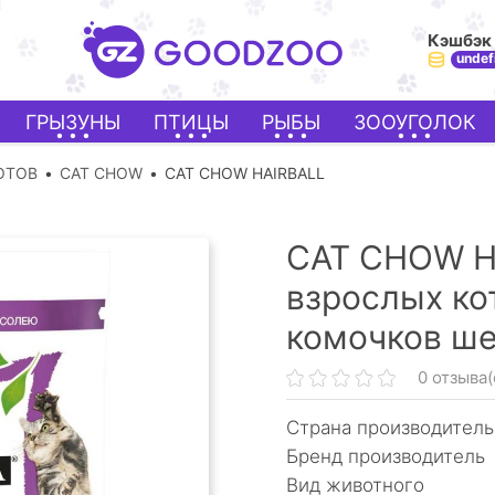
Кэшбэк
undef
ГРЫЗУНЫ
ПТИЦЫ
РЫБЫ
ЗООУГОЛОК
ОТОВ
CAT CHOW
CAT CHOW HAIRBALL
CAT CHOW H
взрослых ко
комочков ше
0 отзыва(
Страна производитель
Бренд производитель
Вид животного