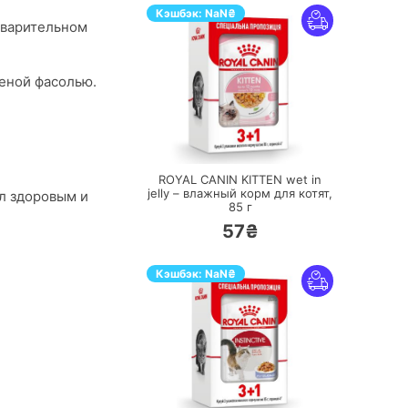
Кэшбэк:
NaN
₴
еварительном
леной фасолью.
ПЕРЕЙТИ
ROYAL CANIN KITTEN wet in
jelly – влажный корм для котят,
л здоровым и
85 г
57₴
Кэшбэк:
NaN
₴
ПЕРЕЙТИ