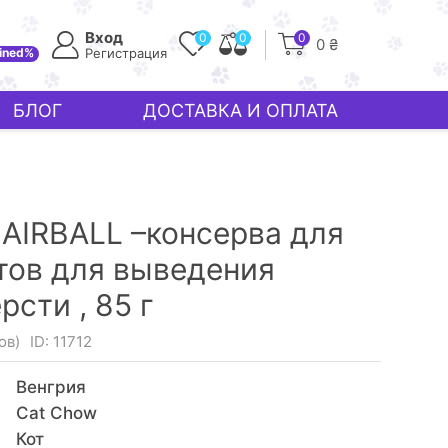
Вход
0
0
0
0 ₴
ined%
Регистрация
БЛОГ
ДОСТАВКА И ОПЛАТА
AIRBALL –консерва для
тов для выведения
рсти ,
85 г
ов)
ID: 11712
Венгрия
Cat Chow
Кот