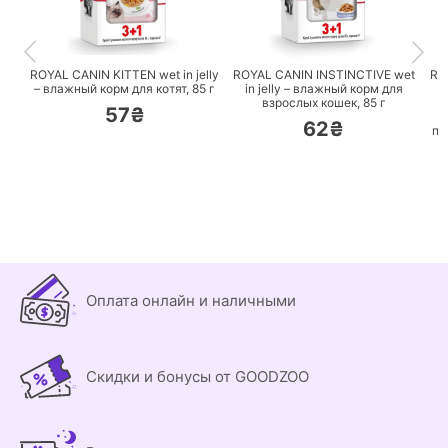
ПЕРЕЙТИ
ПЕРЕЙТИ
ROYAL CANIN KITTEN wet in jelly
ROYAL CANIN INSTINCTIVE wet
RO
– влажный корм для котят,
85 г
in jelly – влажный корм для
C
взрослых кошек,
85 г
57₴
62₴
по
Оплата онлайн и наличными
Скидки и бонусы от GOODZOO