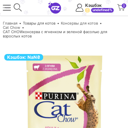
Кэшбэк
0
undefined%
Главная
Товары для котов
Консервы для котов
Cat Chow
CAT CHOWконсерва с ягненком и зеленой фасолью для
взрослых котов
Кэшбэк:
NaN
₴