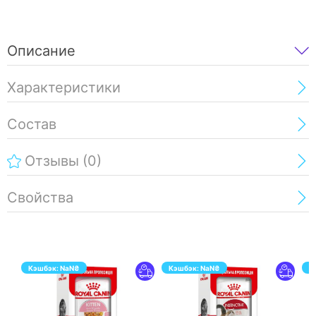
Описание
Характеристики
Состав
Отзывы
(0)
Свойства
Кэшбэк:
NaN
₴
Кэшбэк:
NaN
₴
К