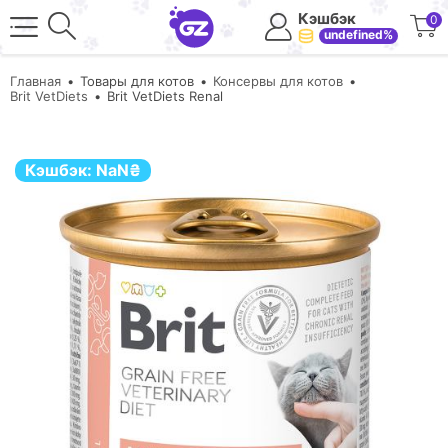
Кэшбэк
0
undefined%
Главная
Товары для котов
Консервы для котов
Brit VetDiets
Brit VetDiets Renal
Кэшбэк:
NaN
₴