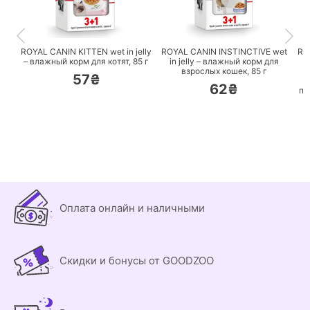
ПЕРЕЙТИ
ПЕРЕЙТИ
ROYAL CANIN KITTEN wet in jelly
ROYAL CANIN INSTINCTIVE wet
RO
– влажный корм для котят,
85 г
in jelly – влажный корм для
C
взрослых кошек,
85 г
57₴
62₴
по
Оплата онлайн и наличными
Скидки и бонусы от GOODZOO