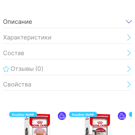
Описание
Характеристики
Состав
Отзывы
(0)
Свойства
Кэшбэк:
NaN
₴
Кэшбэк:
NaN
₴
К